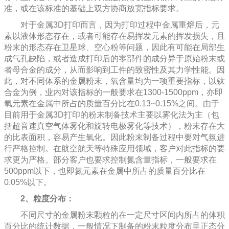
准，或在该标准的基础上双方协商放宽指标要求。
对于金属3D打印而言，因为打印过程中金属重熔后，元
素以液体形态存在，或者可能存在易挥发元素的挥发损失，且
粉末的形态存在卫星球、空心粉等问题，因此有可能在局部生
成气孔缺陷，或者造成打印后的零部件的成分异于原始粉末或
者母合金的成分，从而影响到工件的致密性及其力学性能。因
此，对不同体系的金属粉末，氧含量均为一项重要指标，以钛
合金为例，业内对该指标的一般要求在1300-1500ppm，亦即
氧元素在金属中所占的质量百分比在0.13~0.15%之间。由于
目前用于金属3D打印的粉末制备技术主要以雾化法为主（包
括超音速真空气体雾化和旋转电极雾化等技术），粉末存在大
的比表面积，容易产生氧化。因此粉末制备过程中要对气氛进
行严格控制。在航空航天等特殊应用领域，客户对此指标的要
求更为严格。部分客户也要求控制氮含量指标，一般要求在
500ppm以下，也即氮元素在金属中所占的质量百分比在
0.05%以下。
2、粒度分布：
不同尺寸的金属粉末颗粒的在一定尺寸区间内所占的体积
百分比的统计数据，一般情况下制备的粉末粒度分布呈正态分